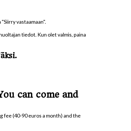
"Siirry vastaamaan".
 huoltajan tiedot. Kun olet valmis, paina
äksi.
 You can come and
ng fee (40-90 euros a month) and the