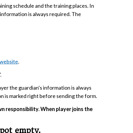
aining schedule and the training places. In
 information is always required. The
website
.
.
yer the guardian's information is always
on is marked right before sending the form.
wn responsibility. When player joins the
spot empty.