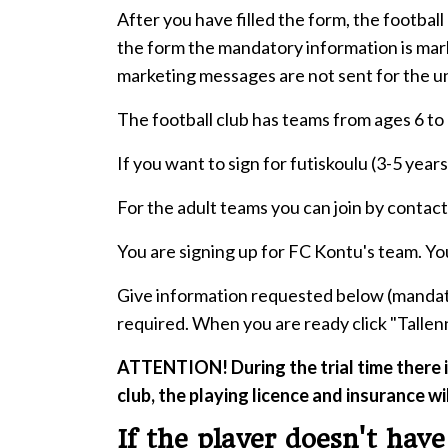
After you have filled the form, the football
the form the mandatory information is mark
marketing messages are not sent for the u
The football club has teams from ages 6 to 
If you want to sign for futiskoulu (3-5 year
For the adult teams you can join by contac
You are signing up for FC Kontu's team. You
Give information requested below (mandator
required. When you are ready click "Tallenn
ATTENTION! During the trial time there is
club, the playing licence and insurance wi
If the player doesn't have