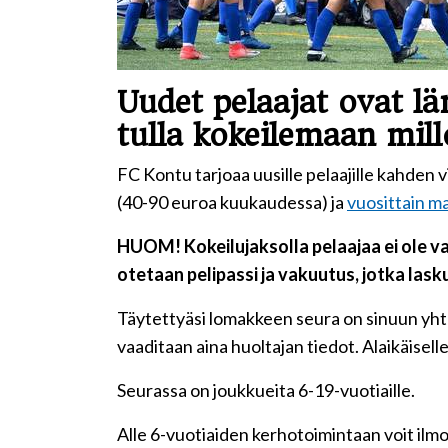
Uudet pelaajat ovat lä
tulla kokeilemaan mill
FC Kontu tarjoaa uusille pelaajille kahde
(40-90 euroa kuukaudessa) ja
vuosittain m
HUOM! Kokeilujaksolla pelaajaa ei ole va
otetaan pelipassi ja vakuutus, jotka lask
Täytettyäsi lomakkeen seura on sinuun yhteyd
vaaditaan aina huoltajan tiedot. Alaikäisell
Seurassa on joukkueita 6-19-vuotiaille.
Alle 6-vuotiaiden kerhotoimintaan voit ilm