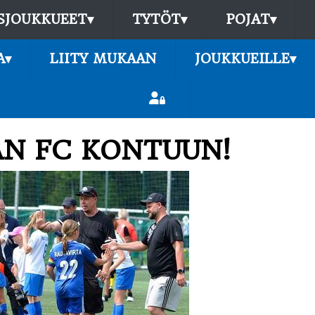
SJOUKKUEET
▾
TYTÖT
▾
POJAT
▾
A
▾
LIITY MUKAAN
JOUKKUEILLE
▾
N FC KONTUUN!