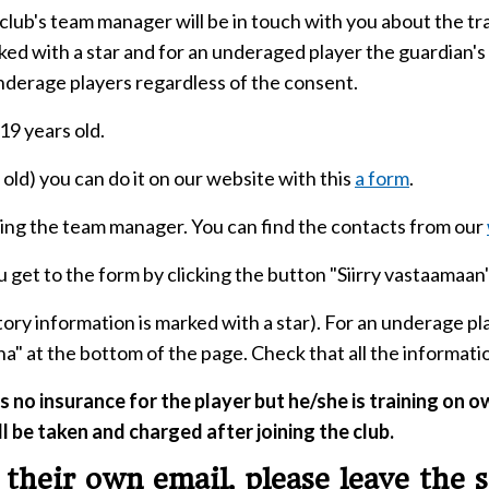
 club's team manager will be in touch with you about the tr
ed with a star and for an underaged player the guardian's
nderage players regardless of the consent.
19 years old.
s old) you can do it on our website with this
a form
.
ting the team manager. You can find the contacts from our
 get to the form by clicking the button "Siirry vastaamaan"
y information is marked with a star). For an underage pla
a" at the bottom of the page. Check that all the informati
 no insurance for the player but he/she is training on o
ll be taken and charged after joining the club.
 their own email, please leave the 