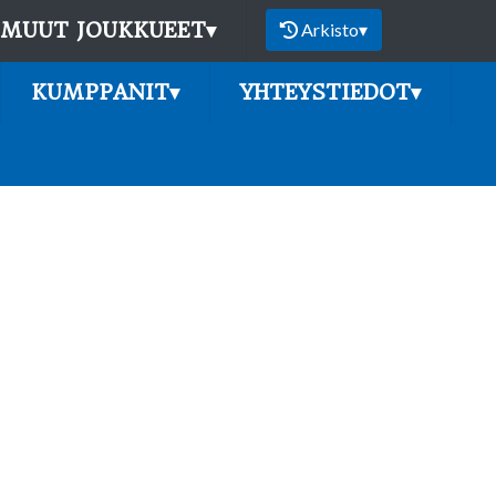
MUUT JOUKKUEET
▾
Arkisto
▾
KUMPPANIT
▾
YHTEYSTIEDOT
▾