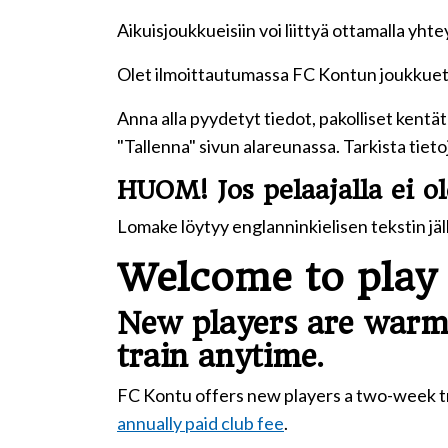
Aikuisjoukkueisiin voi liittyä ottamalla yh
Olet ilmoittautumassa FC Kontun joukkueto
Anna alla pyydetyt tiedot, pakolliset kentät 
"Tallenna" sivun alareunassa. Tarkista tiet
HUOM! Jos pelaajalla ei ol
Lomake löytyy englanninkielisen tekstin jä
Welcome to play 
New players are warm
train anytime.
FC Kontu offers new players a two-week tri
annually paid club fee
.