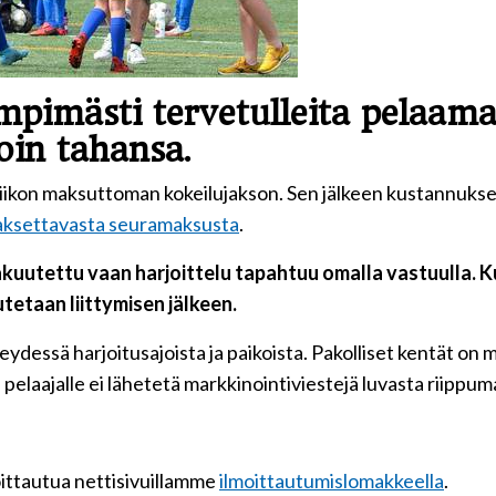
mpimästi tervetulleita pelaamaa
oin tahansa.
n viikon maksuttoman kokeilujakson. Sen jälkeen kustannuk
aksettavasta seuramaksusta
.
kuutettu vaan harjoittelu tapahtuu omalla vastuulla. Ku
utetaan liittymisen jälkeen.
essä harjoitusajoista ja paikoista. Pakolliset kentät on mer
e pelaajalle ei lähetetä markkinointiviestejä luvasta riippum
oittautua nettisivuillamme
ilmoittautumislomakkeella
.