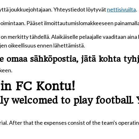
teyttä joukkuejohtajaan. Yhteystiedot löytyvät
nettisivuilta
.
imintaan. Pääset ilmoittautumislomakkeeseen painamalla 
on merkitty tähdellä. Alaikäiselle pelaajalle vaaditaan aina
ojen oikeellisuus ennen lähettämistä.
e omaa sähköpostia, jätä kohta tyhj
lkeen.
in FC Kontu!
ly welcomed to play football.
al. After that the expenses consist of the team's operati