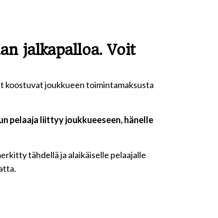
n jalkapalloa. Voit
set koostuvat joukkueen toimintamaksusta
n pelaaja liittyy joukkueeseen, hänelle
kitty tähdellä ja alaikäiselle pelaajalle
atta.