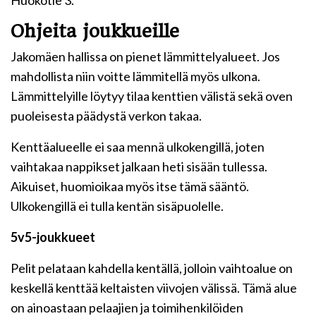
Huokotie 3.
Ohjeita joukkueille
Jakomäen hallissa on pienet lämmittelyalueet. Jos
mahdollista niin voitte lämmitellä myös ulkona.
Lämmittelyille löytyy tilaa kenttien välistä sekä oven
puoleisesta päädystä verkon takaa.
Kenttäalueelle ei saa mennä ulkokengillä, joten
vaihtakaa nappikset jalkaan heti sisään tullessa.
Aikuiset, huomioikaa myös itse tämä sääntö.
Ulkokengillä ei tulla kentän sisäpuolelle.
5v5-joukkueet
Pelit pelataan kahdella kentällä, jolloin vaihtoalue on
keskellä kenttää keltaisten viivojen välissä. Tämä alue
on ainoastaan pelaajien ja toimihenkilöiden