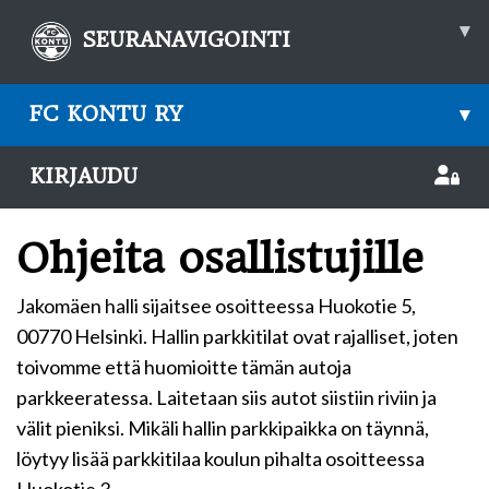
▾
SEURANAVIGOINTI
FC KONTU RY
▾
KIRJAUDU
Ohjeita osallistujille
Jakomäen halli sijaitsee osoitteessa Huokotie 5,
00770 Helsinki. Hallin parkkitilat ovat rajalliset, joten
toivomme että huomioitte tämän autoja
parkkeeratessa. Laitetaan siis autot siistiin riviin ja
välit pieniksi. Mikäli hallin parkkipaikka on täynnä,
löytyy lisää parkkitilaa koulun pihalta osoitteessa