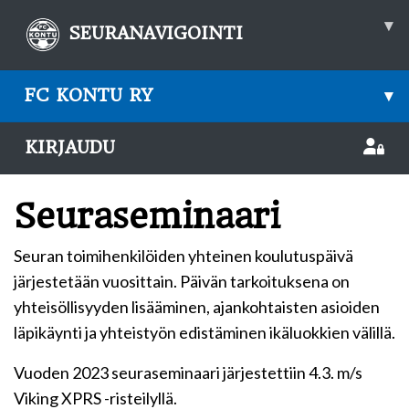
▾
SEURANAVIGOINTI
FC KONTU RY
▾
KIRJAUDU
Seuraseminaari
Seuran toimihenkilöiden yhteinen koulutuspäivä
järjestetään vuosittain. Päivän tarkoituksena on
yhteisöllisyyden lisääminen, ajankohtaisten asioiden
läpikäynti ja yhteistyön edistäminen ikäluokkien välillä.
Vuoden 2023 seuraseminaari järjestettiin 4.3. m/s
Viking XPRS -risteilyllä.