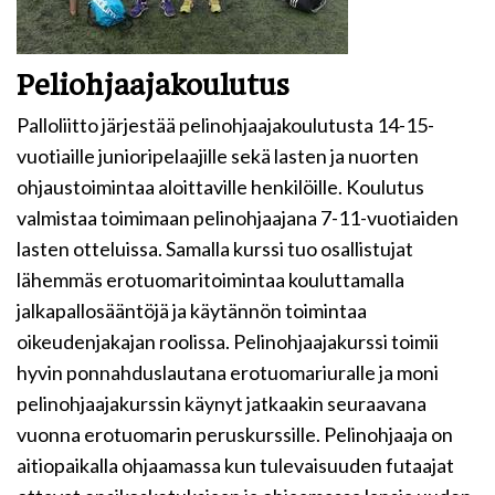
Peliohjaajakoulutus
Palloliitto järjestää pelinohjaajakoulutusta 14-15-
vuotiaille junioripelaajille sekä lasten ja nuorten
ohjaustoimintaa aloittaville henkilöille. Koulutus
valmistaa toimimaan pelinohjaajana 7-11-vuotiaiden
lasten otteluissa. Samalla kurssi tuo osallistujat
lähemmäs erotuomaritoimintaa kouluttamalla
jalkapallosääntöjä ja käytännön toimintaa
oikeudenjakajan roolissa. Pelinohjaajakurssi toimii
hyvin ponnahduslautana erotuomariuralle ja moni
pelinohjaajakurssin käynyt jatkaakin seuraavana
vuonna erotuomarin peruskurssille. Pelinohjaaja on
aitiopaikalla ohjaamassa kun tulevaisuuden futaajat