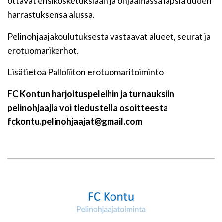
ottavat ensikosketuksiaan ja ohjaamassa lapsia uuden
harrastuksensa alussa.
Pelinohjaajakoulutuksesta vastaavat alueet, seurat ja
erotuomarikerhot.
Lisätietoa Palloliiton erotuomaritoiminto
FC Kontun harjoituspeleihin ja turnauksiin
pelinohjaajia voi tiedustella osoitteesta
fckontu.pelinohjaajat@gmail.com