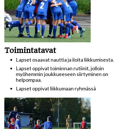
Toimi
ntatavat
Lapset osaavat nauttia ja iloita liikkumisesta.
Lapset oppivat toiminnan rutiinit, jolloin
myöhemmin joukkueeseen siirtyminen on
helpompaa.
Lapset oppivat liikkumaan ryhmässä