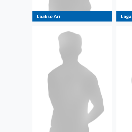
Laakso Ari
Låga