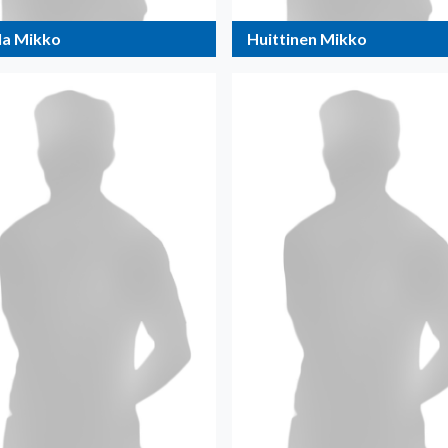
la Mikko
Huittinen Mikko