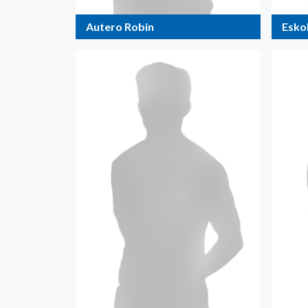
Autero Robin
Esko