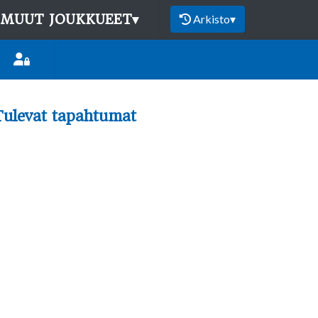
MUUT JOUKKUEET
▾
Arkisto
▾
Tulevat tapahtumat