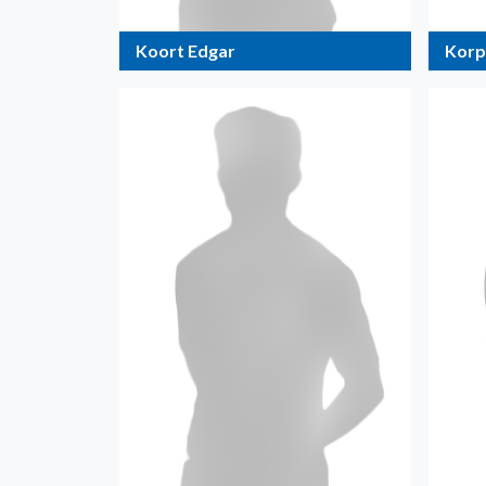
Koort Edgar
Korpi