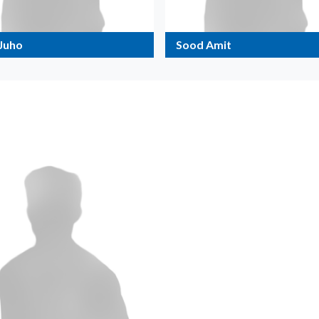
 Juho
Sood Amit