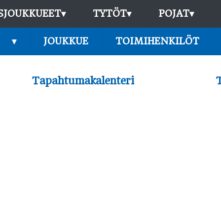
SJOUKKUEET
▾
TYTÖT
▾
POJAT
▾
▾
JOUKKUE
TOIMIHENKILÖT
Tapahtumakalenteri