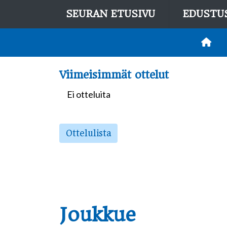
SEURAN ETUSIVU
EDUSTU
Viimeisimmät ottelut
Ei otteluita
Ottelulista
Joukkue