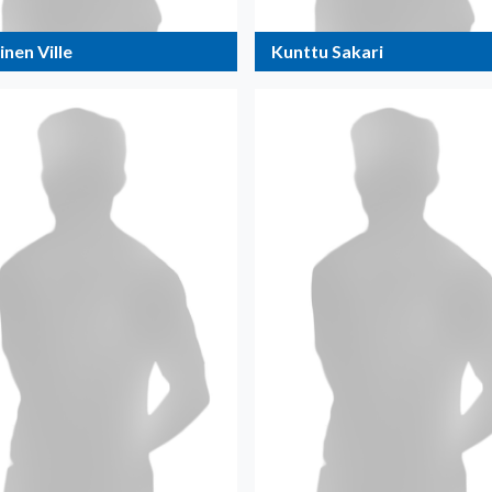
nen Ville
Kunttu Sakari