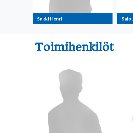
Sakki Henri
Salo
Toimihenkilöt