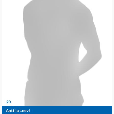
20
Anttila Leevi