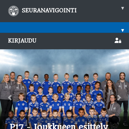
▾
SEURANAVIGOINTI
▾
KIRJAUDU
Previous
Nex
P17 - Joukkueen esittely