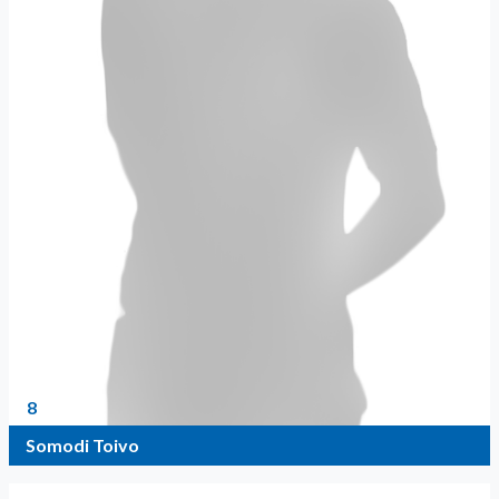
8
Somodi Toivo