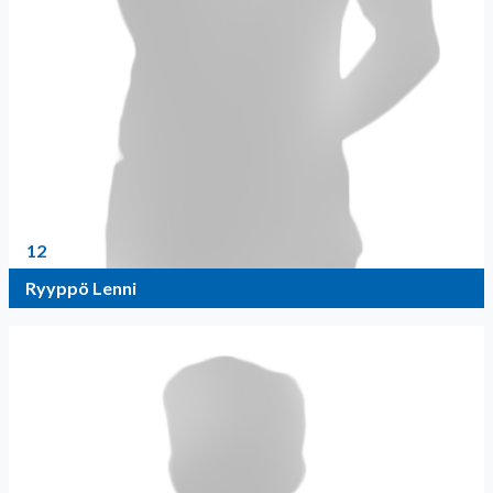
12
Ryyppö Lenni