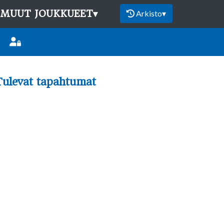
MUUT JOUKKUEET
▾
Arkisto
▾
Tulevat tapahtumat