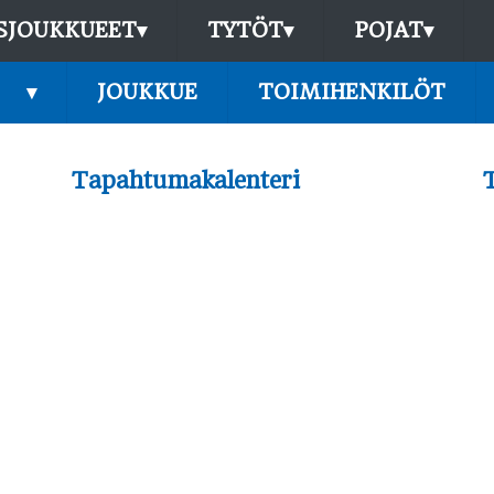
SJOUKKUEET
▾
TYTÖT
▾
POJAT
▾
▾
JOUKKUE
TOIMIHENKILÖT
Tapahtumakalenteri