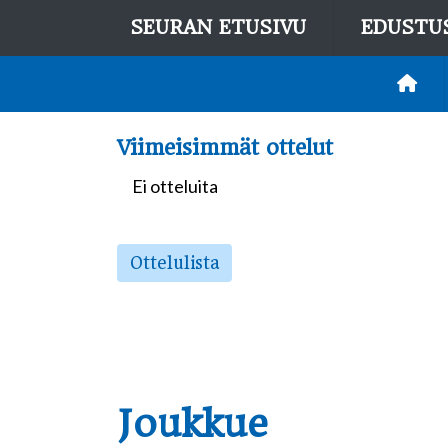
SEURAN ETUSIVU
EDUSTU
Viimeisimmät ottelut
Ei otteluita
Ottelulista
Joukkue