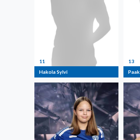
11
13
Hakola Sylvi
Paakk