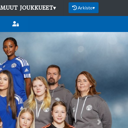
MUUT JOUKKUEET
▾
Arkisto
▾
Next