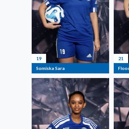
19
21
Somiska Sara
Floo