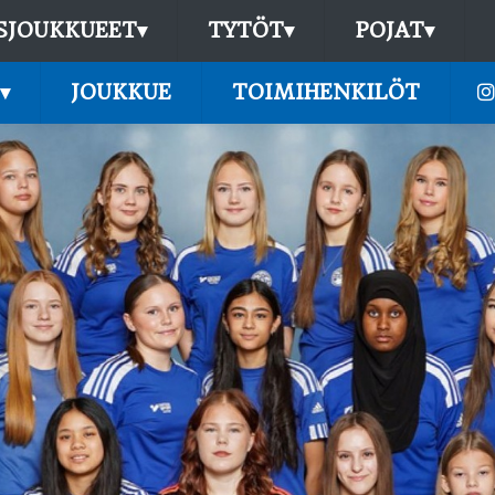
SJOUKKUEET
▾
TYTÖT
▾
POJAT
▾
▾
JOUKKUE
TOIMIHENKILÖT