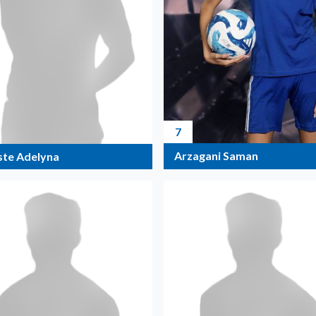
7
Arzagani Saman
ste Adelyna