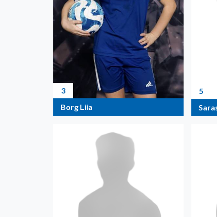
3
5
Borg Liia
Sara