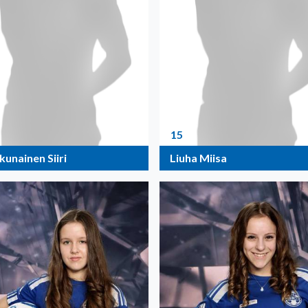
15
unainen Siiri
Liuha Miisa