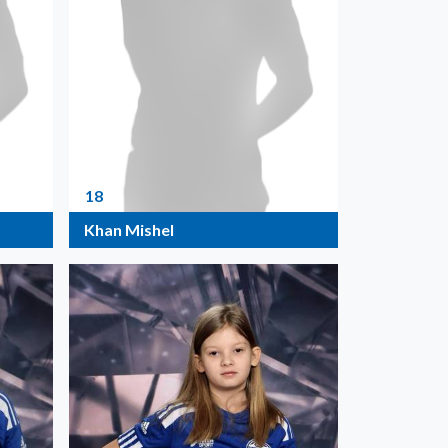
18
Khan Mishel