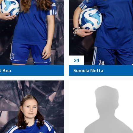
24
d Bea
Sumula Netta