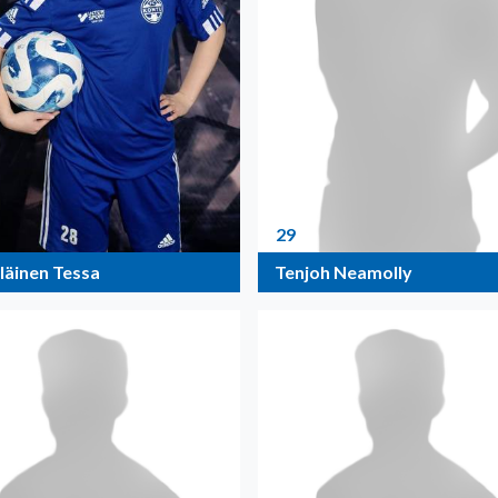
29
läinen Tessa
Tenjoh Neamolly