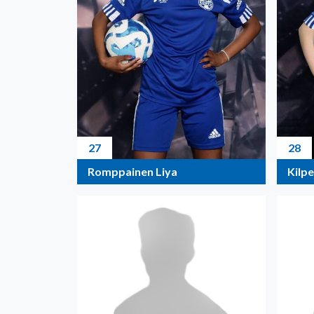
27
28
Romppainen Liya
Kilpe