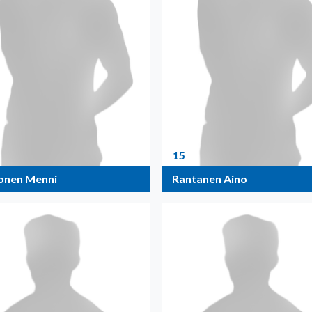
15
nen Menni
Rantanen Aino