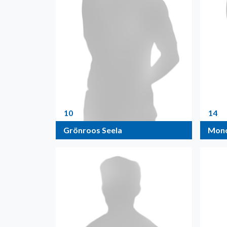
10
14
Grönroos Seela
Mono