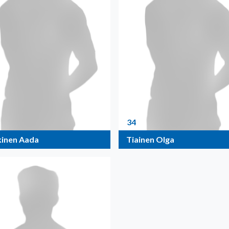
34
kinen Aada
Tiainen Olga