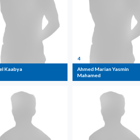
4
el Kaabya
Ahmed Marian Yasmin
Mahamed