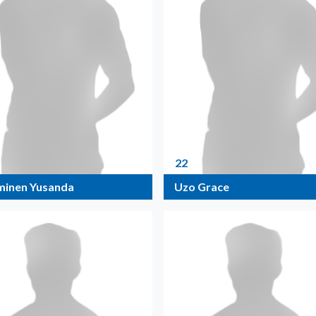
22
inen Yusanda
Uzo Grace