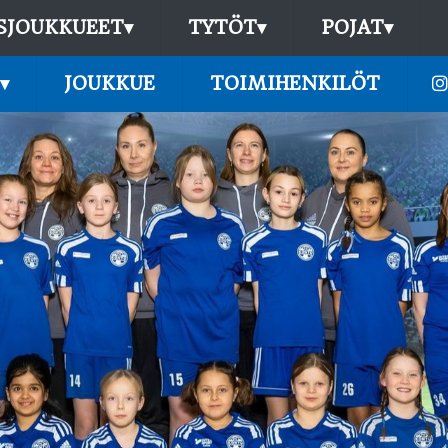
SJOUKKUEET
▾
TYTÖT
▾
POJAT
▾
▾
JOUKKUE
TOIMIHENKILÖT