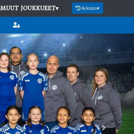
MUUT JOUKKUEET
▾
Arkisto
▾
Next