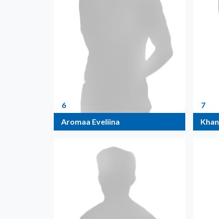
6
7
Aromaa Eveliina
Khan