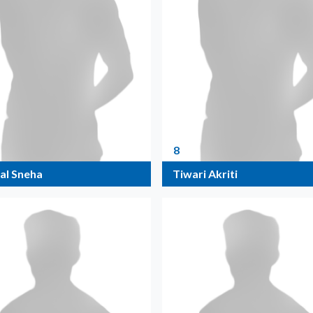
8
al Sneha
Tiwari Akriti