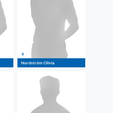
9
Nordström Olivia