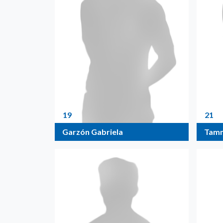
19
21
Garzón Gabriela
Tamm