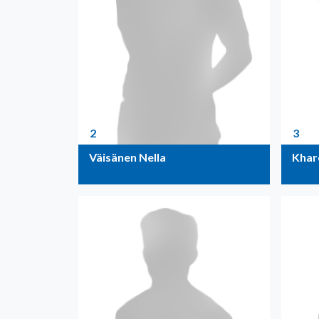
2
3
Väisänen Nella
Khar