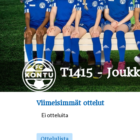
T1415 - Joukk
Viimeisimmät ottelut
Ei otteluita
Ottelulista