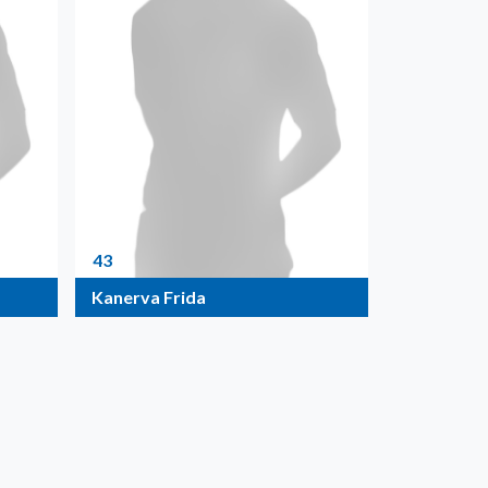
43
Kanerva Frida