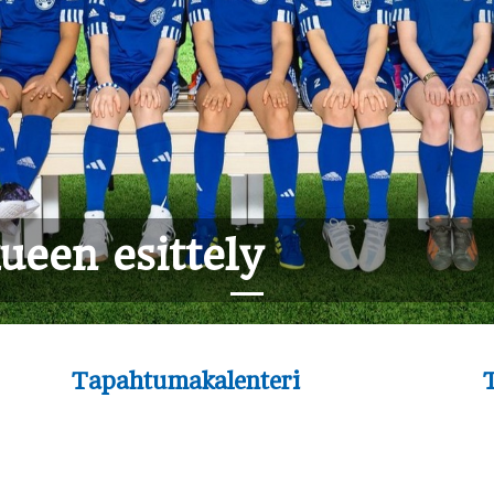
ueen esittely
Tapahtumakalenteri